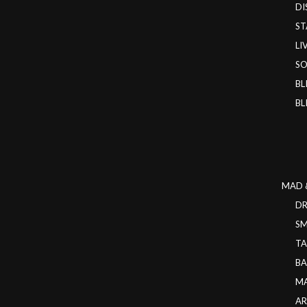
DI
ST
LI
SO
BL
BL
MAD 
DR
S
TA
BA
MA
A