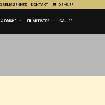
G BELIGGENHED
KONTAKT
0 EMNER
& DRIKKE
TIL ARTISTER
GALLERI